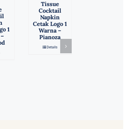
ue
Tissue
Tissue
ail
Cocktail
Dinner
kin
Napkin
Napkin
ogo 1
Cetak Logo 1
Cetak Logo 1
a –
Warna –
Warna –
oza
TanaMera
The Coffee
ils
Bean
Details
Details
Temukan kami di