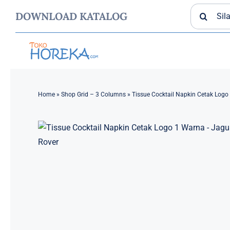
Skip
Search
DOWNLOAD KATALOG
to
for:
content
TISSUE
Home
»
Shop Grid – 3 Columns
»
Tissue Cocktail Napkin Cetak Logo
GELAS PLASTIK