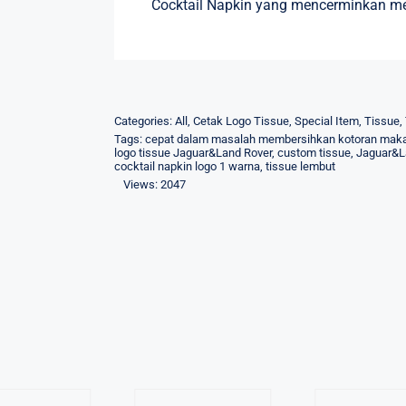
Cocktail Napkin yang mencerminkan m
Categories:
All
,
Cetak Logo Tissue
,
Special Item
,
Tissue
,
Tags:
cepat dalam masalah membersihkan kotoran maka
logo tissue Jaguar&Land Rover
,
custom tissue
,
Jaguar&L
cocktail napkin logo 1 warna
,
tissue lembut
Views: 2047