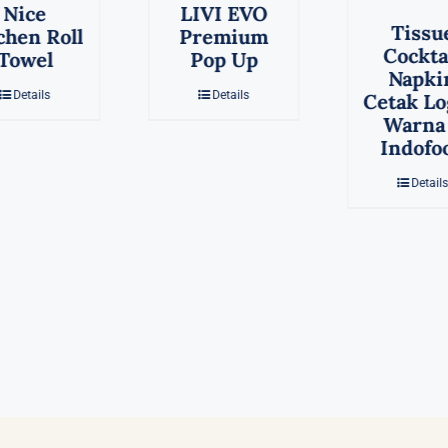
LIVI EVO
Tiss
Tissue
Premium
Cockt
Cocktail
Pop Up
Nap
Napkin
Cetak L
Details
Cetak Logo 1
Warn
Warna –
Pian
Indofood
Deta
Details
Keunggulan tokohoreka.com