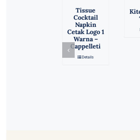
Nice
Tissue
Kitchen Roll
Cocktail
Towel
Napkin
Details
Cetak Logo 1
Warna –
Cappelleti
Details