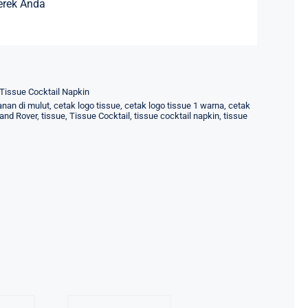
erek Anda
Tissue Cocktail Napkin
nan di mulut
,
cetak logo tissue
,
cetak logo tissue 1 warna
,
cetak
and Rover
,
tissue
,
Tissue Cocktail
,
tissue cocktail napkin
,
tissue