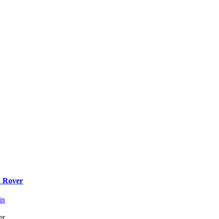
d Rover
in
er