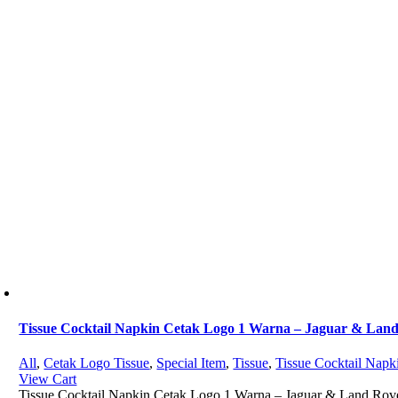
Tissue Cocktail Napkin Cetak Logo 1 Warna – Jaguar & Lan
All
,
Cetak Logo Tissue
,
Special Item
,
Tissue
,
Tissue Cocktail Napk
View Cart
Tissue Cocktail Napkin Cetak Logo 1 Warna – Jaguar & Land Rov