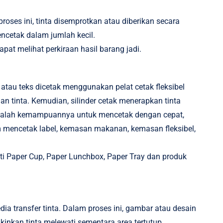
roses ini, tinta disemprotkan atau diberikan secara
encetak dalam jumlah kecil.
at melihat perkiraan hasil barang jadi.
atau teks dicetak menggunakan pelat cetak fleksibel
gan tinta. Kemudian, silinder cetak menerapkan tinta
g adalah kemampuannya untuk mencetak dengan cepat,
m mencetak label, kemasan makanan, kemasan fleksibel,
ti
Paper Cup
,
Paper Lunchbox
, Paper Tray dan produk
ia transfer tinta. Dalam proses ini, gambar atau desain
kinkan tinta melewati sementara area tertutup