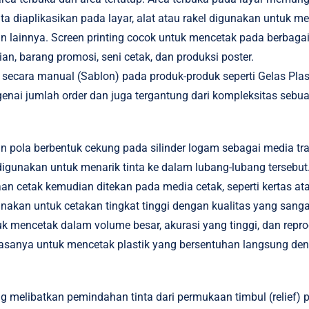
a diaplikasikan pada layar, alat atau rakel digunakan untuk m
an lainnya. Screen printing cocok untuk mencetak pada berbagai
ian, barang promosi, seni cetak, dan produksi poster.
 secara manual (Sablon) pada produk-produk seperti Gelas Plas
ai jumlah order dan juga tergantung dari kompleksitas sebua
ola berbentuk cekung pada silinder logam sebagai media transf
unakan untuk menarik tinta ke dalam lubang-lubang tersebut. Se
 cetak kemudian ditekan pada media cetak, seperti kertas atau
unakan untuk cetakan tingkat tinggi dengan kualitas yang sang
 mencetak dalam volume besar, akurasi yang tinggi, dan repr
iasanya untuk mencetak plastik yang bersentuhan langsung de
ang melibatkan pemindahan tinta dari permukaan timbul (relief) pl