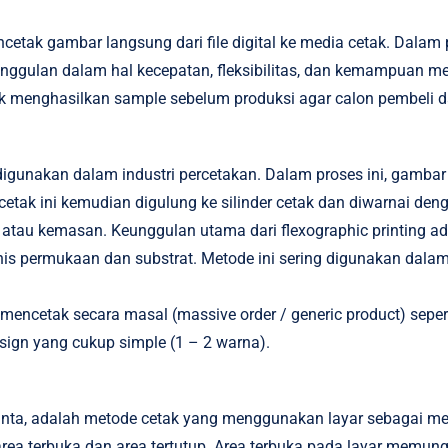
cetak gambar langsung dari file digital ke media cetak. Dalam p
 keunggulan dalam hal kecepatan, fleksibilitas, dan kemampuan m
k menghasilkan sample sebelum produksi agar calon pembeli dap
gunakan dalam industri percetakan. Dalam proses ini, gambar 
t cetak ini kemudian digulung ke silinder cetak dan diwarnai den
tik, atau kemasan. Keunggulan utama dari flexographic printin
enis permukaan dan substrat. Metode ini sering digunakan dala
mencetak secara masal (massive order / generic product) seper
ign yang cukup simple (1 – 2 warna).
 tinta, adalah metode cetak yang menggunakan layar sebagai med
area terbuka dan area tertutup. Area terbuka pada layar memung