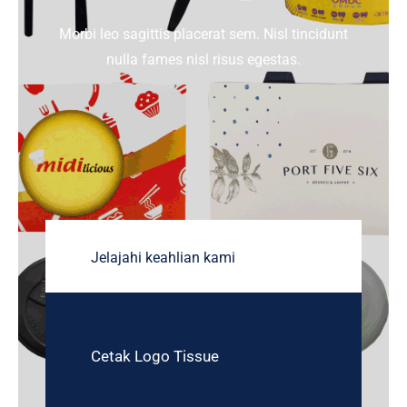
TENTANG HOREKA
Morbi leo sagittis placerat sem. Nisl tincidunt
nulla fames nisl risus egestas.
HUBUNGI KAMI
Jelajahi keahlian kami
Cetak Logo Tissue