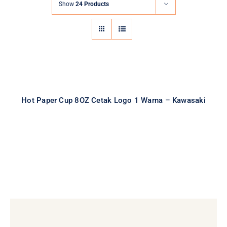
Show
24 Products
Hot Paper Cup 8OZ Cetak Logo 1
Warna – Kawasaki
All
Cetak Logo Paper Cup
Hot Paper Cup
Paper Cup
Special Item
Hot Paper Cup 8OZ Cetak Logo 1 Warna – Kawasaki