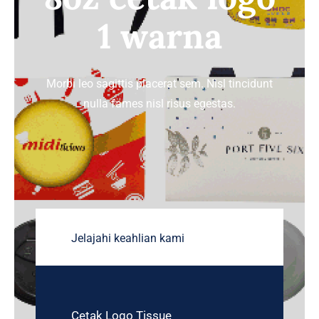
1 warna
TENTANG HOREKA
HUBUNGI KAMI
Morbi leo sagittis placerat sem. Nisl tincidunt
nulla fames nisl risus egestas.
Jelajahi keahlian kami
Cetak Logo Tissue