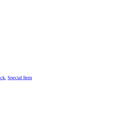
ick
,
Special Item