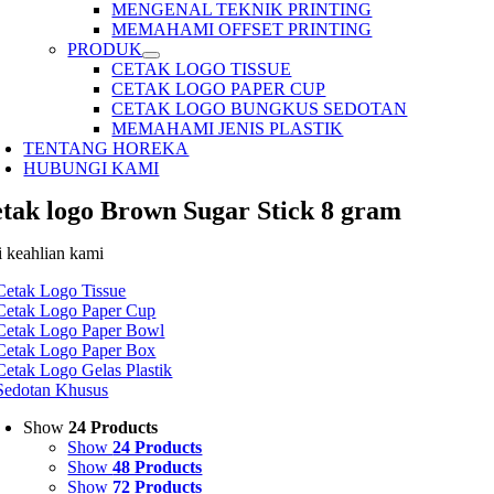
MENGENAL TEKNIK PRINTING
MEMAHAMI OFFSET PRINTING
PRODUK
CETAK LOGO TISSUE
CETAK LOGO PAPER CUP
CETAK LOGO BUNGKUS SEDOTAN
MEMAHAMI JENIS PLASTIK
TENTANG HOREKA
HUBUNGI KAMI
etak logo Brown Sugar Stick 8 gram
i keahlian kami
Cetak Logo Tissue
Cetak Logo Paper Cup
Cetak Logo Paper Bowl
Cetak Logo Paper Box
Cetak Logo Gelas Plastik
Sedotan Khusus
Show
24 Products
Show
24 Products
Show
48 Products
Show
72 Products