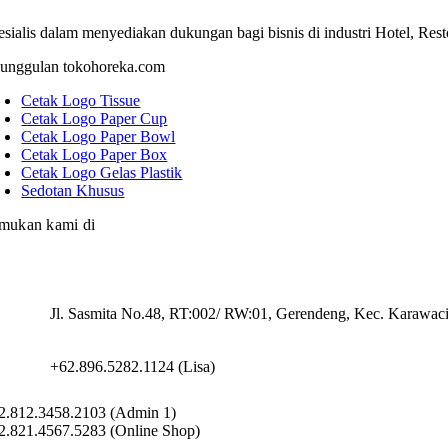
esialis dalam menyediakan dukungan bagi bisnis di industri Hotel, Res
unggulan tokohoreka.com
Cetak Logo Tissue
Cetak Logo Paper Cup
Cetak Logo Paper Bowl
Cetak Logo Paper Box
Cetak Logo Gelas Plastik
Sedotan Khusus
mukan kami di
Jl. Sasmita No.48, RT:002/ RW:01, Gerendeng, Kec. Karawac
+62.896.5282.1124 (Lisa)
2.812.3458.2103 (Admin 1)
2.821.4567.5283 (Online Shop)