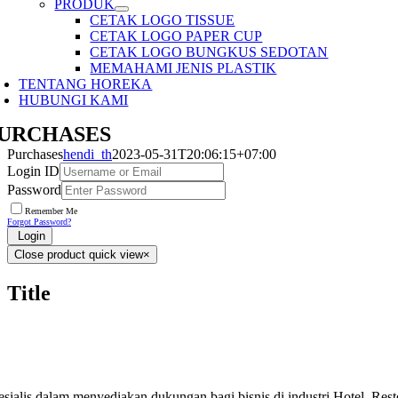
PRODUK
CETAK LOGO TISSUE
CETAK LOGO PAPER CUP
CETAK LOGO BUNGKUS SEDOTAN
MEMAHAMI JENIS PLASTIK
TENTANG HOREKA
HUBUNGI KAMI
URCHASES
Purchases
hendi_th
2023-05-31T20:06:15+07:00
Login ID
Password
Remember Me
Forgot Password?
Login
Close product quick view
×
Title
esialis dalam menyediakan dukungan bagi bisnis di industri Hotel, Res