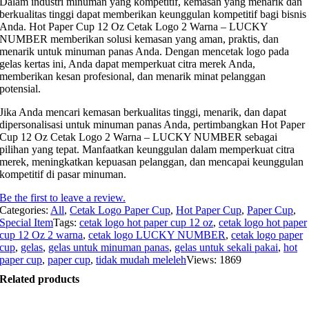
Dalam industri minuman yang kompetitif, kemasan yang menarik dan
berkualitas tinggi dapat memberikan keunggulan kompetitif bagi bisnis
Anda. Hot Paper Cup 12 Oz Cetak Logo 2 Warna – LUCKY
NUMBER memberikan solusi kemasan yang aman, praktis, dan
menarik untuk minuman panas Anda. Dengan mencetak logo pada
gelas kertas ini, Anda dapat memperkuat citra merek Anda,
memberikan kesan profesional, dan menarik minat pelanggan
potensial.
Jika Anda mencari kemasan berkualitas tinggi, menarik, dan dapat
dipersonalisasi untuk minuman panas Anda, pertimbangkan Hot Paper
Cup 12 Oz Cetak Logo 2 Warna – LUCKY NUMBER sebagai
pilihan yang tepat. Manfaatkan keunggulan dalam memperkuat citra
merek, meningkatkan kepuasan pelanggan, dan mencapai keunggulan
kompetitif di pasar minuman.
Be the first to leave a review.
Categories:
All
,
Cetak Logo Paper Cup
,
Hot Paper Cup
,
Paper Cup
,
Special Item
Tags:
cetak logo hot paper cup 12 oz
,
cetak logo hot paper
cup 12 Oz 2 warna
,
cetak logo LUCKY NUMBER
,
cetak logo paper
cup
,
gelas
,
gelas untuk minuman panas
,
gelas untuk sekali pakai
,
hot
paper cup
,
paper cup
,
tidak mudah meleleh
Views: 1869
Related products