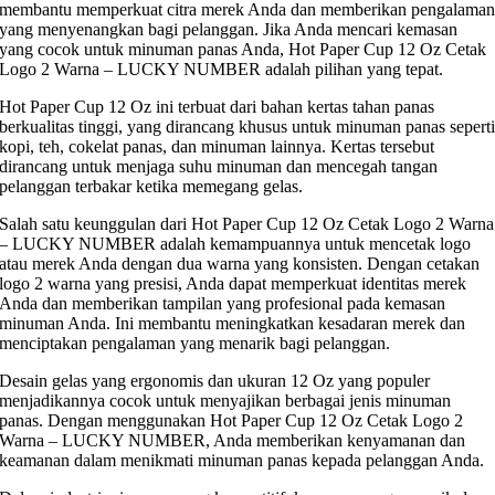
membantu memperkuat citra merek Anda dan memberikan pengalama
yang menyenangkan bagi pelanggan. Jika Anda mencari kemasan
yang cocok untuk minuman panas Anda, Hot Paper Cup 12 Oz Cetak
Logo 2 Warna – LUCKY NUMBER adalah pilihan yang tepat.
Hot Paper Cup 12 Oz ini terbuat dari bahan kertas tahan panas
berkualitas tinggi, yang dirancang khusus untuk minuman panas sepert
kopi, teh, cokelat panas, dan minuman lainnya. Kertas tersebut
dirancang untuk menjaga suhu minuman dan mencegah tangan
pelanggan terbakar ketika memegang gelas.
Salah satu keunggulan dari Hot Paper Cup 12 Oz Cetak Logo 2 Warna
– LUCKY NUMBER adalah kemampuannya untuk mencetak logo
atau merek Anda dengan dua warna yang konsisten. Dengan cetakan
logo 2 warna yang presisi, Anda dapat memperkuat identitas merek
Anda dan memberikan tampilan yang profesional pada kemasan
minuman Anda. Ini membantu meningkatkan kesadaran merek dan
menciptakan pengalaman yang menarik bagi pelanggan.
Desain gelas yang ergonomis dan ukuran 12 Oz yang populer
menjadikannya cocok untuk menyajikan berbagai jenis minuman
panas. Dengan menggunakan Hot Paper Cup 12 Oz Cetak Logo 2
Warna – LUCKY NUMBER, Anda memberikan kenyamanan dan
keamanan dalam menikmati minuman panas kepada pelanggan Anda.