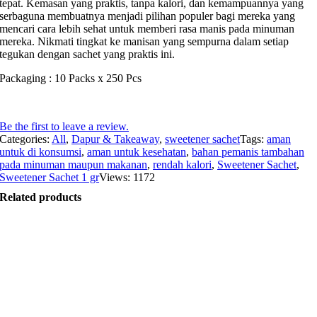
tepat. Kemasan yang praktis, tanpa kalori, dan kemampuannya yang
serbaguna membuatnya menjadi pilihan populer bagi mereka yang
mencari cara lebih sehat untuk memberi rasa manis pada minuman
mereka. Nikmati tingkat ke manisan yang sempurna dalam setiap
tegukan dengan sachet yang praktis ini.
Packaging : 10 Packs x 250 Pcs
Be the first to leave a review.
Categories:
All
,
Dapur & Takeaway
,
sweetener sachet
Tags:
aman
untuk di konsumsi
,
aman untuk kesehatan
,
bahan pemanis tambahan
pada minuman maupun makanan
,
rendah kalori
,
Sweetener Sachet
,
Sweetener Sachet 1 gr
Views: 1172
Related products