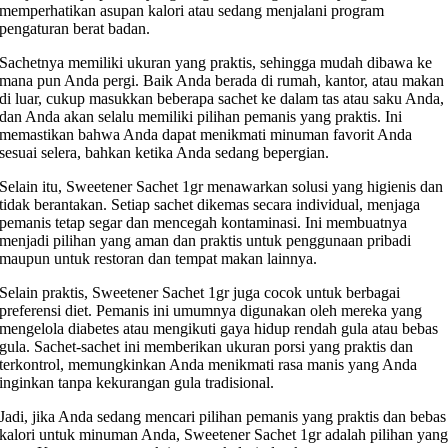
memperhatikan asupan kalori atau sedang menjalani program
pengaturan berat badan.
Sachetnya memiliki ukuran yang praktis, sehingga mudah dibawa ke
mana pun Anda pergi. Baik Anda berada di rumah, kantor, atau makan
di luar, cukup masukkan beberapa sachet ke dalam tas atau saku Anda,
dan Anda akan selalu memiliki pilihan pemanis yang praktis. Ini
memastikan bahwa Anda dapat menikmati minuman favorit Anda
sesuai selera, bahkan ketika Anda sedang bepergian.
Selain itu, Sweetener Sachet 1gr menawarkan solusi yang higienis dan
tidak berantakan. Setiap sachet dikemas secara individual, menjaga
pemanis tetap segar dan mencegah kontaminasi. Ini membuatnya
menjadi pilihan yang aman dan praktis untuk penggunaan pribadi
maupun untuk restoran dan tempat makan lainnya.
Selain praktis, Sweetener Sachet 1gr juga cocok untuk berbagai
preferensi diet. Pemanis ini umumnya digunakan oleh mereka yang
mengelola diabetes atau mengikuti gaya hidup rendah gula atau bebas
gula. Sachet-sachet ini memberikan ukuran porsi yang praktis dan
terkontrol, memungkinkan Anda menikmati rasa manis yang Anda
inginkan tanpa kekurangan gula tradisional.
Jadi, jika Anda sedang mencari pilihan pemanis yang praktis dan bebas
kalori untuk minuman Anda, Sweetener Sachet 1gr adalah pilihan yan