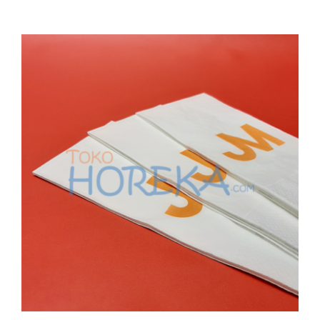
Tissue Dinner Napkin Cetak Logo 1
Warna – JM
All
Cetak Logo Tissue
Special Item
Tissue
Tissue
Dinner Napkin