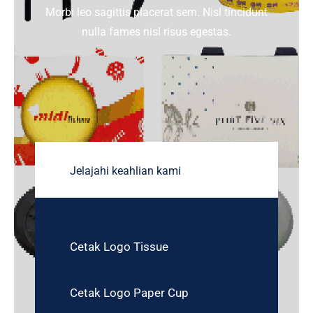
Morbi leo sagittis placerat sem. Nisl tincidunt
TENTANG HOREKA
nulla fames nisl risus egestas.
HUBUNGI KAMI
Jelajahi keahlian kami
Cetak Logo Tissue
Cetak Logo Paper Cup