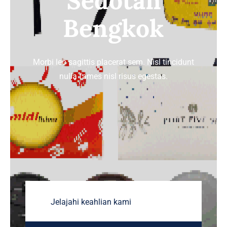
Sedotan
Bengkok
TENTANG HOREKA
HUBUNGI KAMI
Morbi leo sagittis placerat sem. Nisl tincidunt
nulla fames nisl risus egestas.
Jelajahi keahlian kami