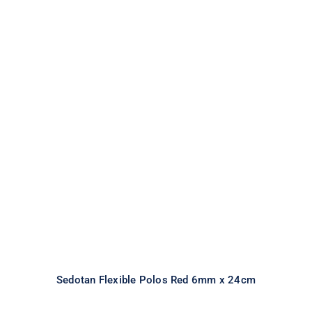
Sedotan Flexible Polos Red 6mm x
24cm
All
Flexible Straw
Sedotan
Sedotan Flexible Polos Red 6mm x 24cm