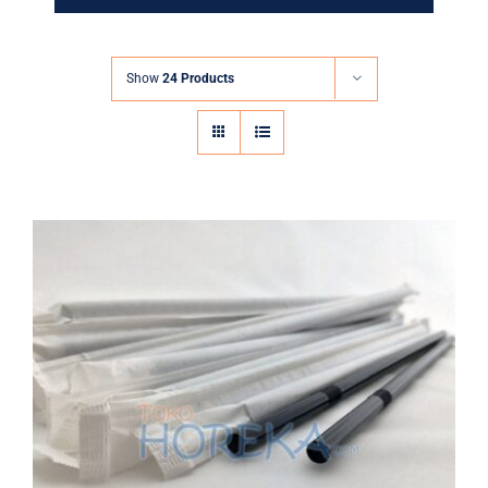
Show
24 Products
Flexible Black Straw 5mm x 24cm WP
All
Flexible Straw
Sedotan