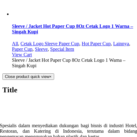
Sleeve / Jacket Hot Paper Cup 8Oz Cetak Logo 1 Warna –
Singah Kupi
All
,
Cetak Logo Sleeve Paper Cup
,
Hot Paper Cup
,
Lainnya
,
Paper Cup
,
Sleeve
,
Special Item
View Cart
Sleeve / Jacket Hot Paper Cup 8Oz Cetak Logo 1 Warna –
Singah Kupi
Close product quick view
×
Title
Spesialis dalam menyediakan dukungan bagi bisnis di industri Hotel
Restoran, dan Katering di Indonesia, terutama dalam bidan
pengemasan menggunakan bahan plastik dan kertas.