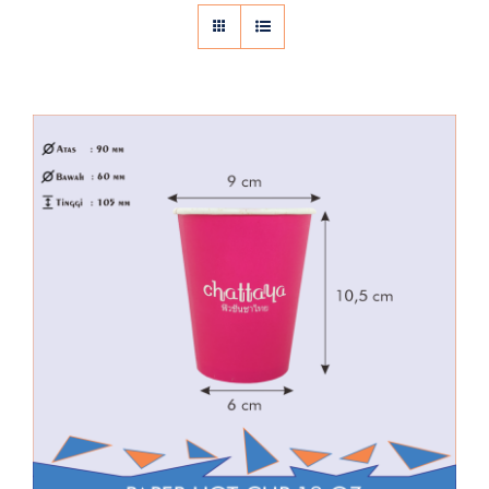
Hot Paper Cup 12 Oz Cetak Logo 1
Warna – Chattaya
Cetak Logo Paper Cup
Hot Paper Cup
Paper Cup
Special
Item