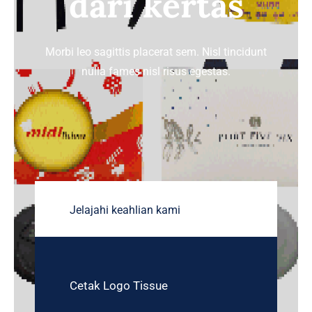
dari kertas
TENTANG HOREKA
Morbi leo sagittis placerat sem. Nisl tincidunt
HUBUNGI KAMI
nulla fames nisl risus egestas.
Jelajahi keahlian kami
Cetak Logo Tissue