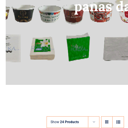
panas d
Show
24 Products