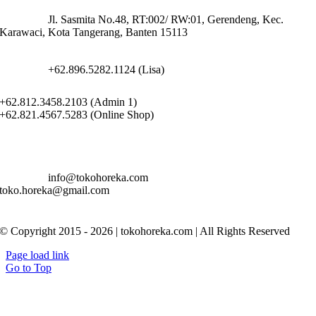
Jl. Sasmita No.48, RT:002/ RW:01, Gerendeng, Kec.
Karawaci, Kota Tangerang, Banten 15113
+62.896.5282.1124 (Lisa)
+62.812.3458.2103 (Admin 1)
+62.821.4567.5283 (Online Shop)
info@tokohoreka.com
toko.horeka@gmail.com
© Copyright 2015 - 2026 | tokohoreka.com | All Rights Reserved
Page load link
Go to Top