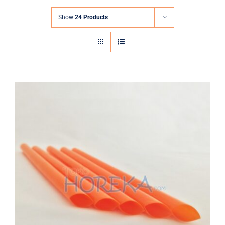
Show
24 Products
Straw Bubble Orange Polos 12mm x
22cm
All
Bubble Straw
Sedotan