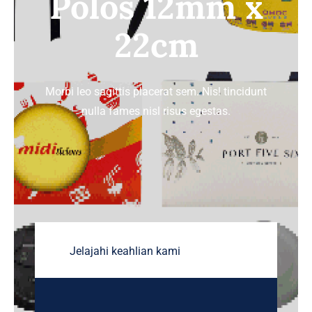
Polos 12mm x
TENTANG HOREKA
22cm
HUBUNGI KAMI
Morbi leo sagittis placerat sem. Nisl tincidunt
nulla fames nisl risus egestas.
Jelajahi keahlian kami