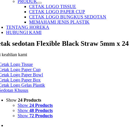
PRODUK
CETAK LOGO TISSUE
CETAK LOGO PAPER CUP
CETAK LOGO BUNGKUS SEDOTAN
MEMAHAMI JENIS PLASTIK
TENTANG HOREKA
HUBUNGI KAMI
etak sedotan Flexible Black Straw 5mm x 
i keahlian kami
Cetak Logo Tissue
Cetak Logo Paper Cup
Cetak Logo Paper Bowl
Cetak Logo Paper Box
Cetak Logo Gelas Plastik
Sedotan Khusus
Show
24 Products
Show
24 Products
Show
48 Products
Show
72 Products