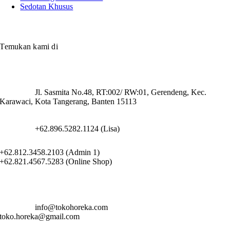
Sedotan Khusus
Temukan kami di
Jl. Sasmita No.48, RT:002/ RW:01, Gerendeng, Kec.
Karawaci, Kota Tangerang, Banten 15113
+62.896.5282.1124 (Lisa)
+62.812.3458.2103 (Admin 1)
+62.821.4567.5283 (Online Shop)
info@tokohoreka.com
toko.horeka@gmail.com