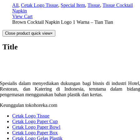
All
,
Cetak Logo Tissue
,
Special Item
,
Tissue
,
Tissue Cocktail
Napkin
View Cart
Brown Cocktail Napkin Logo 1 Warna – Tian Tian
Close product quick view
×
Title
Spesialis dalam menyediakan dukungan bagi bisnis di industri Hotel
Restoran, dan Katering di Indonesia, terutama dalam bidan
pengemasan menggunakan bahan plastik dan kertas.
Keunggulan tokohoreka.com
Cetak Logo Tissue
Cetak Logo Paper Cup
Cetak Logo Paper Bowl
Cetak Logo Paper Box
Cetak Logo Gelas Plastik