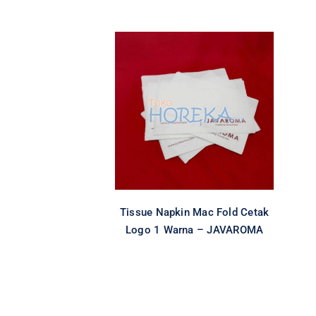
Tissue Napkin Mac
Fold Cetak Logo 1
Warna – JAVAROMA
All
Cetak Logo Tissue
Special
Item
Tissue
Tissue Napkin
Tissue Napkin Mac Fold Cetak
Logo 1 Warna – JAVAROMA