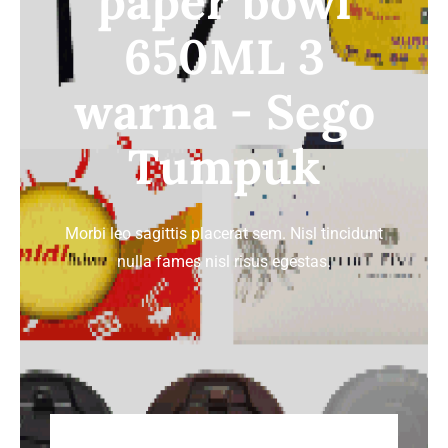
paper bowl
650ML 3
TENTANG HOREKA
warna - Sego
HUBUNGI KAMI
Tumpuk
Morbi leo sagittis placerat sem. Nisl tincidunt
nulla fames nisl risus egestas.