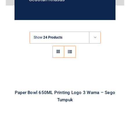
Show
24 Products
Paper Bowl 650ML Printing Logo 3
Warna – Sego Tumpuk
All
Cetak Logo Paper Bowl
Paper Bowl
Paper Cup
Special Item
Paper Bowl 650ML Printing Logo 3 Warna – Sego
Tumpuk