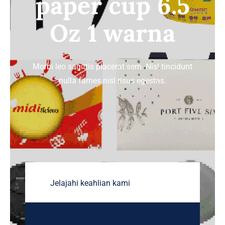
paper cup 6.5
TENTANG HOREKA
Oz 1 warna
HUBUNGI KAMI
Morbi leo sagittis placerat sem. Nisl tincidunt
nulla fames nisl risus egestas.
Jelajahi keahlian kami