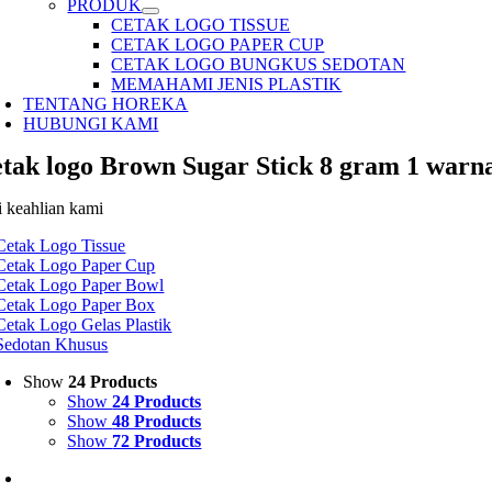
PRODUK
CETAK LOGO TISSUE
CETAK LOGO PAPER CUP
CETAK LOGO BUNGKUS SEDOTAN
MEMAHAMI JENIS PLASTIK
TENTANG HOREKA
HUBUNGI KAMI
etak logo Brown Sugar Stick 8 gram 1 warn
i keahlian kami
Cetak Logo Tissue
Cetak Logo Paper Cup
Cetak Logo Paper Bowl
Cetak Logo Paper Box
Cetak Logo Gelas Plastik
Sedotan Khusus
Show
24 Products
Show
24 Products
Show
48 Products
Show
72 Products