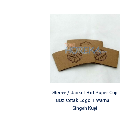
Sleeve / Jacket Hot
Paper Cup 8Oz
Cetak Logo 1 Warna
– Singah Kupi
All
Cetak Logo Sleeve Paper
Cup
Hot Paper Cup
Lainnya
Paper Cup
Sleeve
Special Item
Sleeve / Jacket Hot Paper Cup
8Oz Cetak Logo 1 Warna –
Singah Kupi