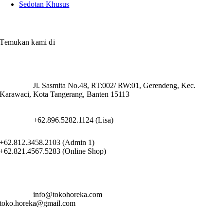
Sedotan Khusus
Temukan kami di
Jl. Sasmita No.48, RT:002/ RW:01, Gerendeng, Kec.
Karawaci, Kota Tangerang, Banten 15113
+62.896.5282.1124 (Lisa)
+62.812.3458.2103 (Admin 1)
+62.821.4567.5283 (Online Shop)
info@tokohoreka.com
toko.horeka@gmail.com