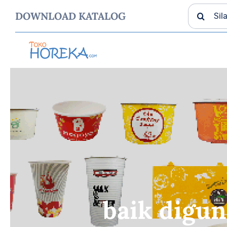
Skip
Search
DOWNLOAD KATALOG
to
for:
content
TISSUE
GELAS PLASTIK
baik digu