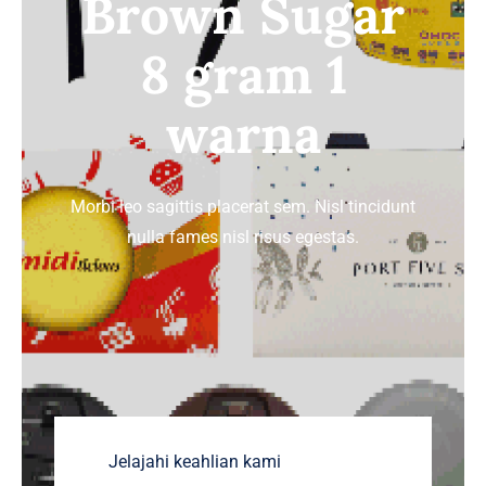
Brown Sugar
TENTANG HOREKA
8 gram 1
HUBUNGI KAMI
warna
Morbi leo sagittis placerat sem. Nisl tincidunt
nulla fames nisl risus egestas.
Jelajahi keahlian kami